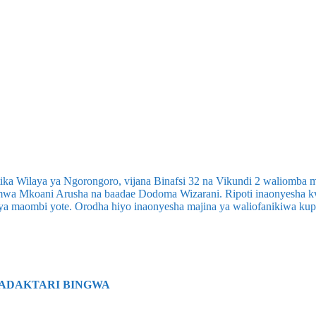
ika Wilaya ya Ngorongoro, vijana Binafsi 32 na Vikundi 2 waliomba m
mwa Mkoani Arusha na baadae Dodoma Wizarani. Ripoti inaonyesha kw
3 ya maombi yote. Orodha hiyo inaonyesha majina ya waliofanikiwa k
ADAKTARI BINGWA