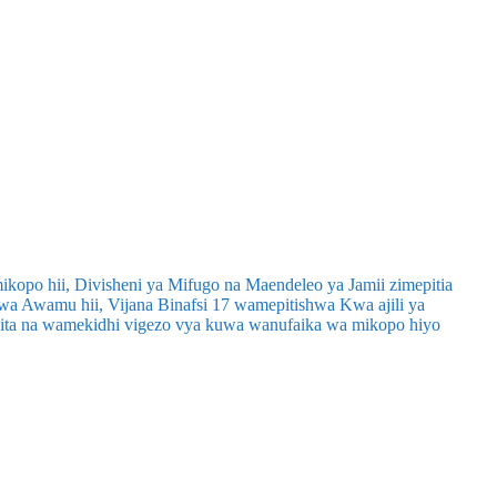
ikopo hii, Divisheni ya Mifugo na Maendeleo ya Jamii zimepitia
a Awamu hii, Vijana Binafsi 17 wamepitishwa Kwa ajili ya
upita na wamekidhi vigezo vya kuwa wanufaika wa mikopo hiyo