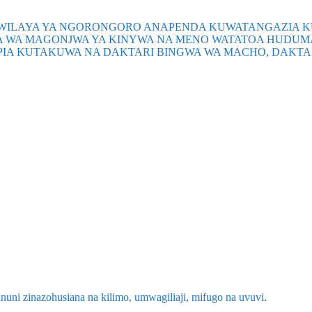
ILAYA YA NGORONGORO ANAPENDA KUWATANGAZIA KUWA
WA WA MAGONJWA YA KINYWA NA MENO WATATOA HUDUMA
 PIA KUTAKUWA NA DAKTARI BINGWA WA MACHO, DAKTAR
anuni zinazohusiana na kilimo, umwagiliaji, mifugo na uvuvi.