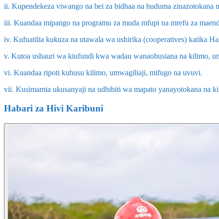
ii. Kupendekeza viwango na bei za bidhaa na huduma zinazotokana na
iii. Kuandaa mipango na programu za muda mfupi na mrefu za maende
iv. Kufuatilia kukuza na utawala wa ushirika (cooperatives) katika H
v. Kutoa ushauri wa kiufundi kwa wadau wanaohusiana na kilimo, um
vi. Kuandaa ripoti kuhusu kilimo, umwagiliaji, mifugo na uvuvi.
vii. Kusimamia ukusanyaji na udhibiti wa mapato yanayotokana na ki
Habari za Hivi Karibuni