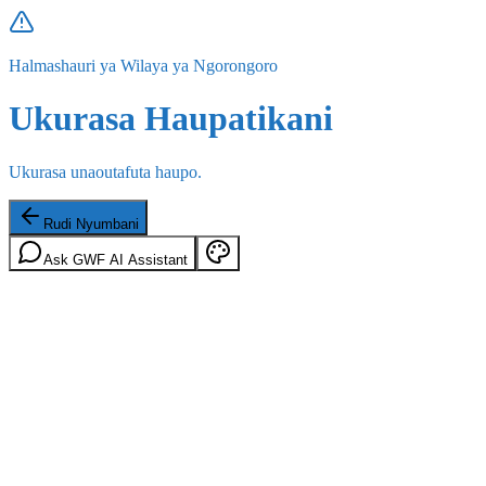
Halmashauri ya Wilaya ya Ngorongoro
Ukurasa Haupatikani
Ukurasa unaoutafuta haupo.
Rudi Nyumbani
Ask GWF AI Assistant