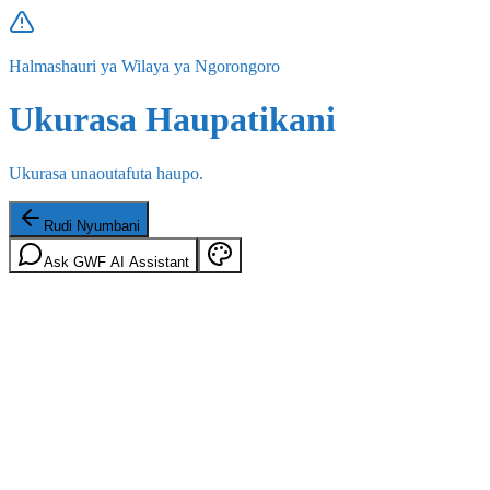
Halmashauri ya Wilaya ya Ngorongoro
Ukurasa Haupatikani
Ukurasa unaoutafuta haupo.
Rudi Nyumbani
Ask GWF AI Assistant