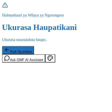
Halmashauri ya Wilaya ya Ngorongoro
Ukurasa Haupatikani
Ukurasa unaoutafuta haupo.
Rudi Nyumbani
Ask GWF AI Assistant